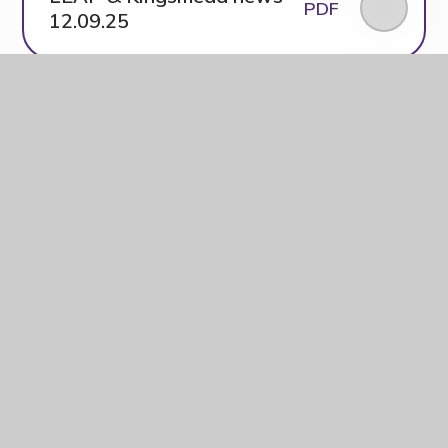
PDF
12.09.25
LEAP & Kingsmead
PDF
newsletter 05.09.25
LEAP & Kingsmead news
PDF
04.07.25
LEAP & Kingsmead news
PDF
27.06.25